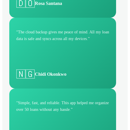
🇩🇴
Rosa Santana
“
The cloud backup gives me peace of mind. All my loan
data is safe and syncs across all my devices.
”
🇳🇬
Chidi Okonkwo
“
Simple, fast, and reliable. This app helped me organize
over 50 loans without any hassle.
”