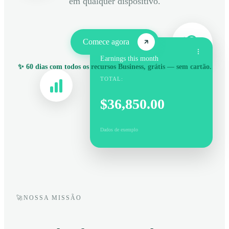
em qualquer dispositivo.
Comece agora
Earnings this month
✨ 60 dias com todos os recursos Business, grátis — sem cartão.
TOTAL:
$36,850.00
Dados de exemplo
🚀
NOSSA MISSÃO