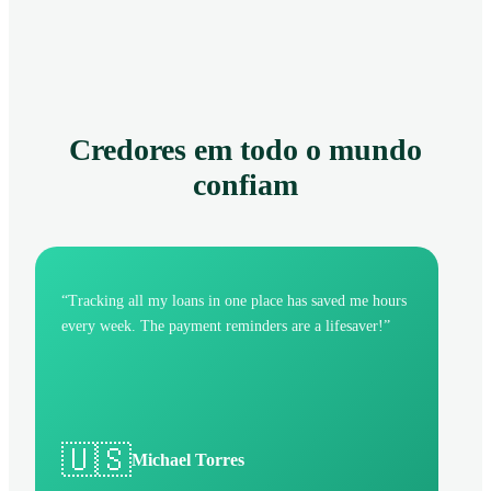
Credores em todo o mundo
confiam
“
Tracking all my loans in one place has saved me hours
every week. The payment reminders are a lifesaver!
”
🇺🇸
Michael Torres