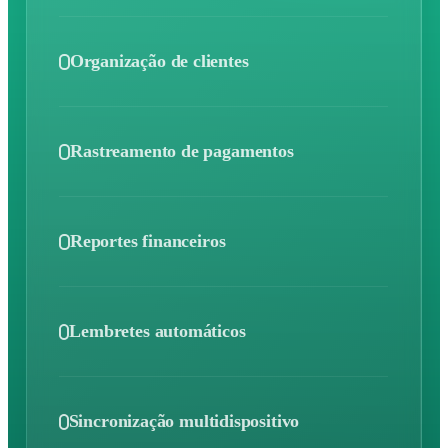
Organização de clientes
Mantenha os dados de cada cliente sincronizados para
responder rápido e fortalecer relacionamentos.
Rastreamento de pagamentos
Controle cobranças, configure lembretes e acompanhe o
histórico sem precisar de planilhas.
Reportes financeiros
Desbloqueie relatórios em tempo real sobre receita,
performance e retorno para decisões precisas.
Lembretes automáticos
Receba notificações oportunas sobre vencimentos e
pagamentos, para não perder nenhuma data importante.
Sincronização multidispositivo