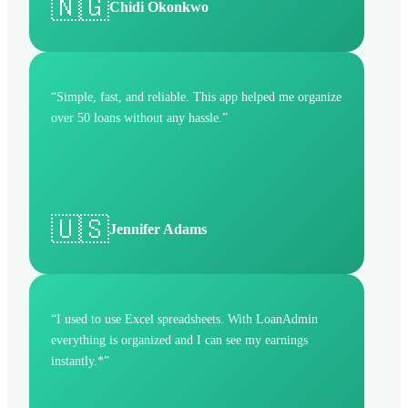
🇳🇬
Chidi Okonkwo
“
Simple, fast, and reliable. This app helped me organize
over 50 loans without any hassle.
”
🇺🇸
Jennifer Adams
“
I used to use Excel spreadsheets. With LoanAdmin
everything is organized and I can see my earnings
instantly.*
”