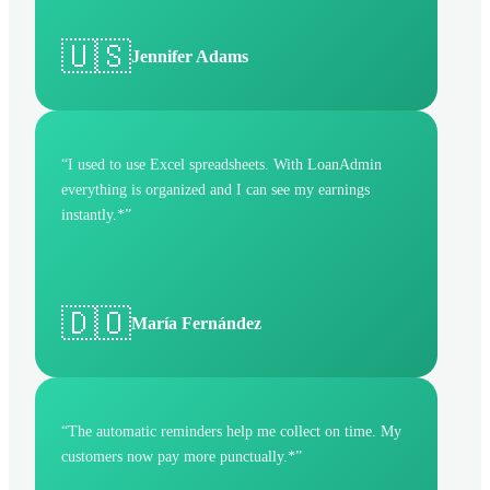
🇺🇸
Jennifer Adams
“
I used to use Excel spreadsheets. With LoanAdmin
everything is organized and I can see my earnings
instantly.*
”
🇩🇴
María Fernández
“
The automatic reminders help me collect on time. My
customers now pay more punctually.*
”