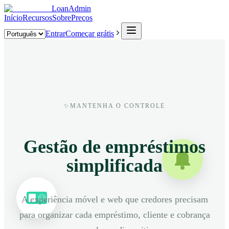
LoanAdmin
Início
Recursos
Sobre
Preços
Entrar
Começar grátis
✨
MANTENHA O CONTROLE
Gestão de empréstimos
simplificada
$
A experiência móvel e web que credores precisam
para organizar cada empréstimo, cliente e cobrança