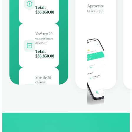
$
Aproveite
Total
:
nosso app
$36,850.00
Você tem 20
empréstimos
ativos ✅
Total
:
$36,850.00
Mais de 80
clientes
conectados
Total
:
$36,850.00
Dados de exemplo