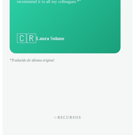
recommend it to all my colleagues.*
”
🇨🇷
Laura Solano
*Traduzido do idioma original
✨
RECURSOS