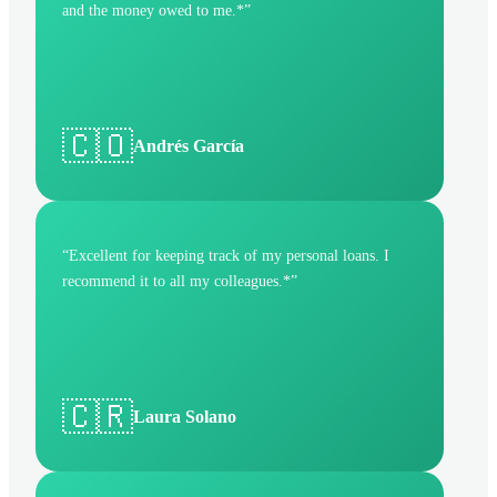
and the money owed to me.*
”
🇨🇴
Andrés García
“
Excellent for keeping track of my personal loans. I
recommend it to all my colleagues.*
”
🇨🇷
Laura Solano