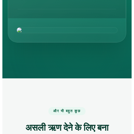
loanadmin.app से अपने पूरे पोर्टफ़ोलियो को एक शक्तिशाली
डैशबोर्ड और व्यवसाय के लिए बने उन्नत रिपोर्ट्स के साथ प्रबंधित
करें।
और भी बहुत कुछ
असली ऋण देने के लिए बना