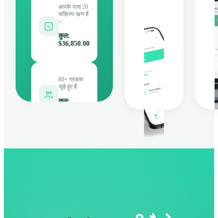
आपके पास 20
सक्रिय ऋण हैं
✅
कुल
:
$36,850.00
80+ ग्राहक
जुड़े हुए हैं
कुल
:
$36,850.00
डेमो डेटा