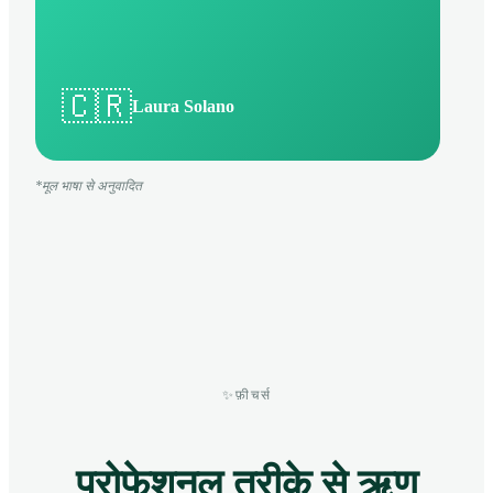
🇨🇷
Laura Solano
*मूल भाषा से अनुवादित
✨
फ़ीचर्स
प्रोफेशनल तरीके से ऋण