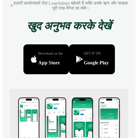
हज़ारों उपयोगकर्ता रोज़ LoanAdmin खोलते हैं ताकि उनके ऋण और ग्राहक
⭐
पूरी तरह मैनेज रह सकें।
खुद अनुभव करके देखें
Download on the
GET IT ON
App Store
Google Play