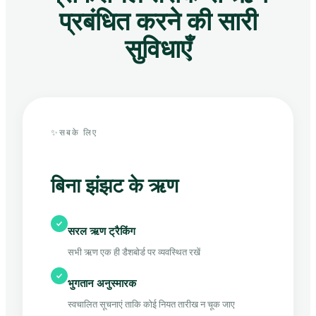
प्रबंधित करने की सारी
सुविधाएँ
✨
सबके लिए
बिना झंझट के ऋण
सरल ऋण ट्रैकिंग
सभी ऋण एक ही डैशबोर्ड पर व्यवस्थित रखें
भुगतान अनुस्मारक
स्वचालित सूचनाएं ताकि कोई नियत तारीख न चूक जाए