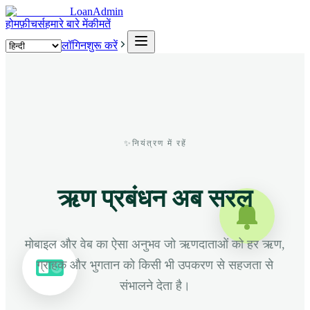
LoanAdmin
होम
फ़ीचर्स
हमारे बारे में
कीमतें
लॉगिन
शुरू करें
✨
नियंत्रण में रहें
ऋण प्रबंधन अब सरल
मोबाइल और वेब का ऐसा अनुभव जो ऋणदाताओं को हर ऋण,
ग्राहक और भुगतान को किसी भी उपकरण से सहजता से
$
संभालने देता है।