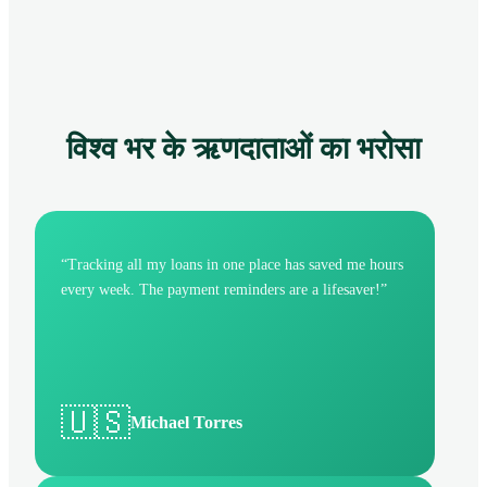
विश्व भर के ऋणदाताओं का भरोसा
“
Tracking all my loans in one place has saved me hours
every week. The payment reminders are a lifesaver!
”
🇺🇸
Michael Torres