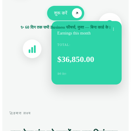
शुरू करें
✨ 60 दिन तक सभी Business फीचर्स, मुफ्त — बिना कार्ड के।
Earnings this month
TOTAL:
$36,850.00
डेमो डेटा
🚀
हमारा लक्ष्य