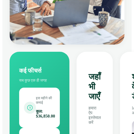
कई फीचर्स
जहाँ
सब कुछ एक ही जगह
भी
जाएँ
इस महीने की
कमाई
हमारा
l
$
कुल
:
ऐप
अ
$36,850.00
इस्तेमाल
करें