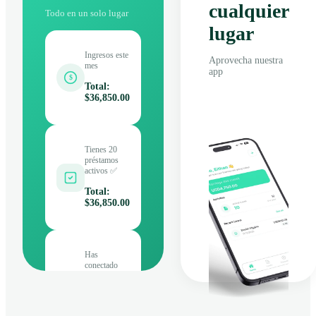
cualquier
Todo en un solo lugar
lugar
Ingresos este
Aprovecha nuestra
mes
app
$
Total
:
$36,850.00
Tienes 20
préstamos
activos ✅
Total
:
$36,850.00
Has
conectado
con más de
80 clientes
Total
: