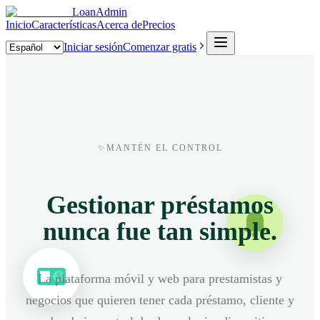
LoanAdmin
Inicio
Características
Acerca de
Precios
Iniciar sesión
Comenzar gratis
✨
MANTÉN EL CONTROL
Gestionar préstamos
nunca fue tan simple.
$
La plataforma móvil y web para prestamistas y
negocios que quieren tener cada préstamo, cliente y