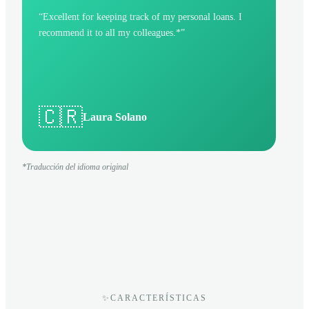
“
Excellent for keeping track of my personal loans. I
recommend it to all my colleagues.*
”
🇨🇷
Laura Solano
*Traducción del idioma original
✨
CARACTERÍSTICAS