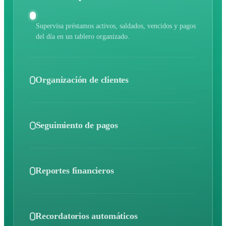
Supervisa préstamos activos, saldados, vencidos y pagos
del día en un tablero organizado.
Organización de clientes
Mantén cada dato de cliente sincronizado para
responder rápido y cuidar a tus prestatarios.
Seguimiento de pagos
Controla cobros, activa recordatorios y sigue el historial
sin depender de hojas de cálculo.
Reportes financieros
Obtén reportes en tiempo real sobre ingresos,
desempeño y retorno para decidir con confianza.
Recordatorios automáticos